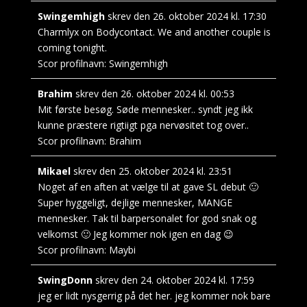
Swingemhigh
skrev den
26. oktober 2024
kl.
17:30
Charmlyx on Bodycontact. We and another couple is
coming tonight.
Scor profilnavn:
Swingemhigh
Brahim
skrev den
26. oktober 2024
kl.
00:53
Mit første besøg. Søde mennesker.. syndt jeg ikk
kunne præstere rigtiigt pga nervøsitet tog over..
Scor profilnavn:
Brahim
Mikael
skrev den
25. oktober 2024
kl.
23:51
Noget af en aften at vælge til at gave SL debut 🙂
Super hyggeligt, dejlige mennesker, MANGE
mennesker. Tak til barpersonalet for god snak og
velkomst 🙂 Jeg kommer nok igen en dag 😉
Scor profilnavn:
Maybi
SwingDonn
skrev den
24. oktober 2024
kl.
17:59
jeg er lidt nysgerrig på det her. jeg kommer nok bare