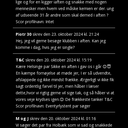
lige og for en kigger iaften og snakke med nogen
mennesker men hvem ved måske kemien er der. ung
af udseende 31 år andre som skal derned i aften ?
Scor profilnavn:
Intet
Piotr 30
skrev den
23. oktober 2024
kl.
21:24
Hej, jeg vil gerne besøge klubben i aften. Kan jeg
komme i dag, hvis jeg er single?
T&C
skrev den
20. oktober 2024
kl.
15:19
Kære Helsinge par Sikke en aften i gav os i går 😊😇
En kæmpe fornøjelse at møde jer, I er så udvendte,
afslappede og ikke mindst frække. Ærgerligt vi ikke fik
sagt ordentlig farvel til jer, men håber I læser
dette,hvor vi rigtig gerne vil sige tak, og så håber vi at
vores veje krydses igen.😊 De frækkeste tanker T&C
Scor profilnavn:
Eventyrlystent par søger
M og J
skrev den
20. oktober 2024
kl.
01:16
Vi søger det par fra Holbæk som vi sad og snakkede