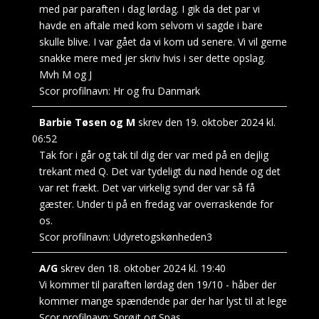
med par paraften i dag lørdag. I gik da det par vi
havde en aftale med kom selvom vi sagde i bare
skulle blive. I var gået da vi kom ud senere. Vi vil gerne
snakke mere med jer skriv hvis i ser dette opslag.
Mvh M og J
Scor profilnavn:
Hr og fru Danmark
Barbie Tøsen og M
skrev den
19. oktober 2024
kl.
06:52
Tak for i går og tak til dig der var med på en dejlig
trekant med Q. Det var tydeligt du nød hende og det
var ret frækt. Det var virkelig synd der var så få
gæster. Under ti på en fredag var overraskende for
os.
Scor profilnavn:
Udyretogskønheden3
A/G
skrev den
18. oktober 2024
kl.
19:40
Vi kommer til paraften lørdag den 19/10 - håber der
kommer mange spændende par der har lyst til at lege
Scor profilnavn:
Sprøjt og Spas