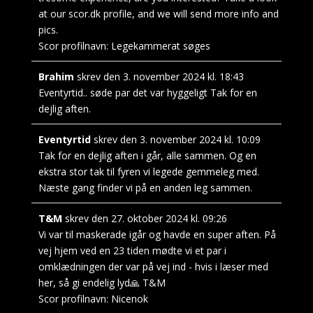
at our scor.dk profile, and we will send more info and
pics.
Scor profilnavn:
Legekammerat søges
Brahim
skrev den
3. november 2024
kl.
18:43
Eventyrtid.. søde par det var hyggeligt Tak for en
dejlig aften.
Eventyrtid
skrev den
3. november 2024
kl.
10:09
Tak for en dejlig aften i går, alle sammen. Og en
ekstra stor tak til fyren vi legede gemmeleg med.
Næste gang finder vi på en anden leg sammen.
T&M
skrev den
27. oktober 2024
kl.
09:26
Vi var til maskerade igår og havde en super aften. På
vej hjem ved en 23 tiden mødte vi et par i
omklædningen der var på vej ind - hvis i læser med
her, så gi endelig lyd🙏 T&M
Scor profilnavn:
Nicenok