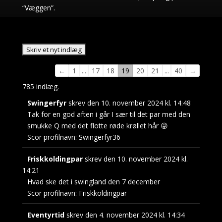
“Væggen”.
Navigation
←
1
...
17
18
19
20
21
...
40
→
i
785 indlæg.
gæstebogen
Swingerfyr
skrev den
10. november 2024
kl.
14:48
Tak for en god aften i går I sær til det par med den
smukke Q med det flotte røde krøllet hår 😜
Scor profilnavn:
Swingerfyr36
Friskkoldingpar
skrev den
10. november 2024
kl.
14:21
Hvad ske det i swingland den 7 december
Scor profilnavn:
Friskkoldingpar
Eventyrtid
skrev den
4. november 2024
kl.
14:34