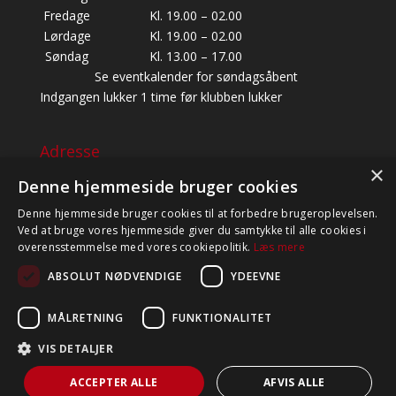
Fredage
Kl. 19.00 – 02.00
Lørdage
Kl. 19.00 – 02.00
Søndag
Kl. 13.00 – 17.00
Se eventkalender for søndagsåbent
Indgangen lukker 1 time før klubben lukker
Adresse
×
BALDERSBÆKVEJ 22, 1. SAL,
Denne hjemmeside bruger cookies
2635 ISHØJ
Denne hjemmeside bruger cookies til at forbedre brugeroplevelsen.
CVR: 39454947
Ved at bruge vores hjemmeside giver du samtykke til alle cookies i
TELEFON: +45 60 81 82 83 (BESVARES KUN I
overensstemmelse med vores cookiepolitik.
Læs mere
ÅBNINGSTIDEN)
ABSOLUT NØDVENDIGE
YDEEVNE
MÅLRETNING
FUNKTIONALITET
VIS DETALJER
ACCEPTER ALLE
AFVIS ALLE
© Swingland 2020 - Alle rettigheder forbeholdes