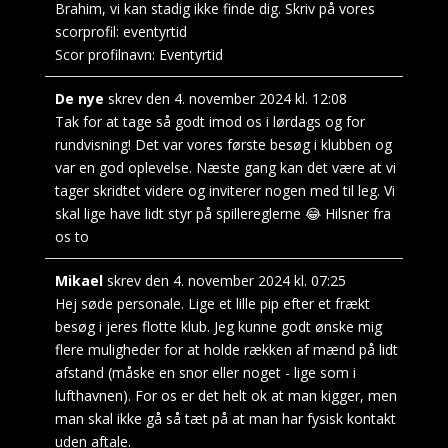
Brahim, vi kan stadig ikke finde dig. Skriv på vores
scorprofil: eventyrtid
Scor profilnavn:
Eventyrtid
De nye
skrev den
4. november 2024
kl.
12:08
Tak for at tage så godt imod os i lørdags og for
rundvisning! Det var vores første besøg i klubben og
var en god oplevelse. Næste gang kan det være at vi
tager skridtet videre og inviterer nogen med til leg. Vi
skal lige have lidt styr på spillereglerne 😂 Hilsner fra
os to
Mikael
skrev den
4. november 2024
kl.
07:25
Hej søde personale. Lige et lille pip efter et frækt
besøg i jeres flotte klub. Jeg kunne godt ønske mig
flere muligheder for at holde rækken af mænd på lidt
afstand (måske en snor eller noget - lige som i
lufthavnen). For os er det helt ok at man kigger, men
man skal ikke gå så tæt på at man har fysisk kontakt
uden aftale.