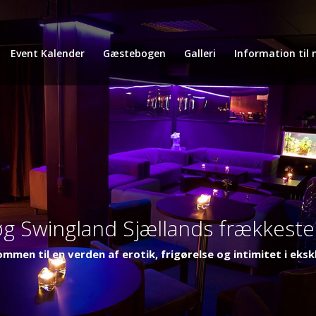
Event Kalender
Gæstebogen
Galleri
Information til 
g Swingland Sjællands frækkeste
ommen til en verden af erotik, frigørelse og intimitet i eksk