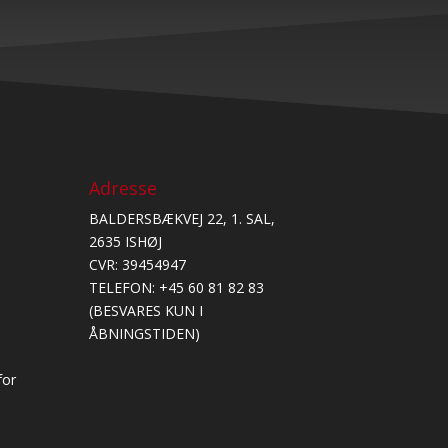
Adresse
BALDERSBÆKVEJ 22, 1. SAL,
0
2635 ISHØJ
0
CVR: 39454947
0
TELEFON: +45 60 81 82 83
0
(BESVARES KUN I
0
ÅBNINGSTIDEN)
0
for