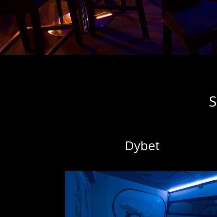
S
Dybet