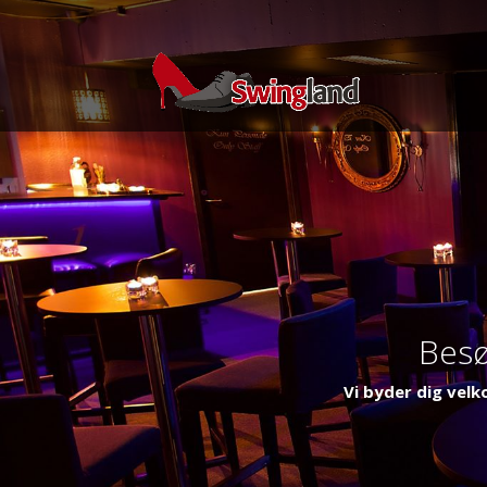
Besø
Vi byder dig velk