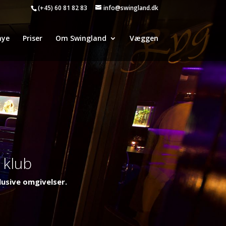
(+45) 60 81 82 83
info@swingland.dk
nye
Priser
Om Swingland
Væggen
 klub
lusive omgivelser.