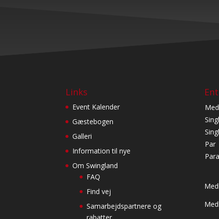
Links
Ent
Event Kalender
Med
Sing
Gæstebogen
Sin
Galleri
Par
Information til nye
Para
Om Swingland
FAQ
Medl
Find vej
Medl
Samarbejdspartnere og
rabatter