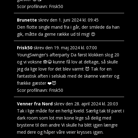
Scor profilnavn:
Frisk50
Brunette
skrev den
1. juni 2024
kl.
09:45
Den flotte single mand fra i går, der smilede da han
gik, måtte da gerne række ud til mig! 😍
Frisk50
skrev den
19. maj 2024
kl.
07:00
YoungSwinger's afterparty Da først klokken slog 20
og vi voksne 🙈😂 kunne få lov at deltage, så skulle
jeg da lige love for det blev varmt 😈 Tak for en
fantastisk aften i selskab med de skønne værter og
frække gæster ❤️😈
Scor profilnavn:
Frisk50
Venner fra Nord
skrev den
28. april 2024
kl.
20:03
Tak i lige måde for en herlig kveld. Særlig tak til paret i
dark room som lot min kone lege så deilig med
brystene til den andre Vi skulle ha blitt igjen længre
med dere og håper våre veier krysses igjen.