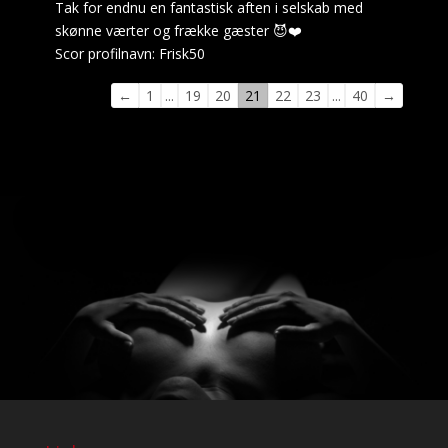
Tak for endnu en fantastisk aften i selskab med
skønne værter og frække gæster 😈❤️
Scor profilnavn:
Frisk50
Navigation
←
1
...
19
20
21
22
23
...
40
→
i
gæstebogen