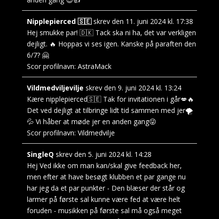
Nipplepierced 🇸🇪
skrev den
11. juni 2024
kl.
17:38
Hej smukke par! 🇩🇰 Tack ska ni ha, det var verkligen
dejligt. 🔥 Hoppas vi ses igen. Kanske på paraften den
6/7? 🤗
Scor profilnavn:
AstraMack
Vildmedviljevilje
skrev den
9. juni 2024
kl.
13:24
Kære nipplepierced🇸🇪 Tak for invitationen i går💋🔥
Det ved dejligt at tilbringe lidt tid sammen med jer🌪️
💦 Vi håber at møde jer en anden gang😜
Scor profilnavn:
Vildmedvilje
SingleQ
skrev den
5. juni 2024
kl.
14:28
Hej Ved ikke om man kan/skal give feedback her,
men efter at have besøgt klubben et par gange nu
har jeg da et par punkter - Den blæser der står og
larmer på første sal kunne være fed at være helt
foruden - musikken på første sal må også meget