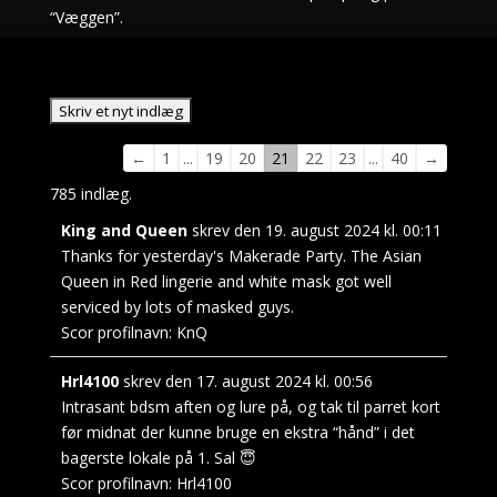
“Væggen”.
Navigation
←
1
...
19
20
21
22
23
...
40
→
i
785 indlæg.
gæstebogen
King and Queen
skrev den
19. august 2024
kl.
00:11
Thanks for yesterday's Makerade Party. The Asian
Queen in Red lingerie and white mask got well
serviced by lots of masked guys.
Scor profilnavn:
KnQ
Hrl4100
skrev den
17. august 2024
kl.
00:56
Intrasant bdsm aften og lure på, og tak til parret kort
før midnat der kunne bruge en ekstra “hånd” i det
bagerste lokale på 1. Sal 😇
Scor profilnavn:
Hrl4100