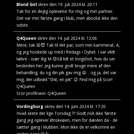
Blond Girl
skrev den
19. juli 2024
kl.
20:11
Tak for en dejlig oplevelse for mig og min partner.
Det var min første gang i klub, men absolut ikke den
sidste.
Q4Queen
skrev den
14. juli 2024
kl.
12:06
Mere, tak 😜😈 Tak til det par, som min kammerat, A,
og jeg hookede up med i fredags i Dybet. I var vildt
lækre - især dig M 😍Så lidt et longshot, hvis du ser
beskeden her: Jeg kunne godt bruge mere af den
behandling, du og din pik gav mig 😜 .. og ja, det var
mig, der udbrød “Shit, en pik” 😉 Find mig på Scor!
Q4Queen
Scor profilnavn:
Q4Queen
Vordingborg
skrev den
14. juni 2024
kl.
17:20
Hvad skete der lige Torsdag ?? Godt nok ikke første
gang jeg oplever Ønskeøen, men for dævlen da - de
sætter gang i klubben. Mon ikke de er velkomne en
anden gang 😉👍