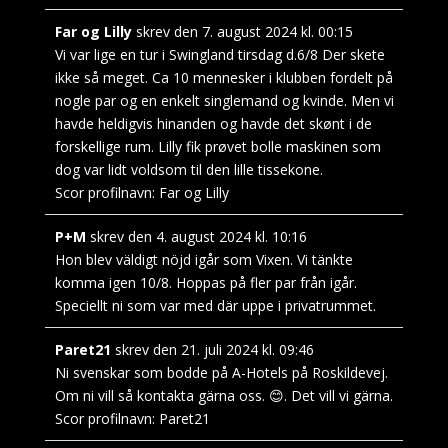
Far og Lilly
skrev den
7. august 2024
kl.
00:15
Vi var lige en tur i Swingland tirsdag d.6/8 Der skete
ikke så meget. Ca 10 mennesker i klubben fordelt på
nogle par og en enkelt singlemand og kvinde. Men vi
havde heldigvis hinanden og havde det skønt i de
forskellige rum. Lilly fik prøvet bolle maskinen som
dog var lidt voldsom til den lille tissekone.
Scor profilnavn:
Far og Lilly
P+M
skrev den
4. august 2024
kl.
10:16
Hon blev väldigt nöjd igår som Vixen. Vi tänkte
komma igen 10/8. Hoppas på fler par från igår.
Speciellt ni som var med där uppe i privatrummet.
Paret21
skrev den
21. juli 2024
kl.
09:46
Ni svenskar som bodde på A-Hotels på Roskildevej.
Om ni vill så kontakta gärna oss. 😊. Det vill vi gärna.
Scor profilnavn:
Paret21