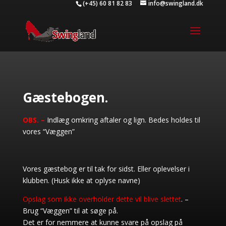
(+45) 60 81 82 83
info@swingland.dk
Gæstebogen.
OBS. –
Indlæg omkring aftaler og lign. Bedes holdes til
vores “Væggen”
Vores gæstebog er til tak for sidst. Eller oplevelser i
klubben. (Husk ikke at oplyse navne)
Opslag som ikke overholder dette vil blive slettet
. –
Brug “Væggen” til at søge på.
Det er for nemmere at kunne svare på opslag på