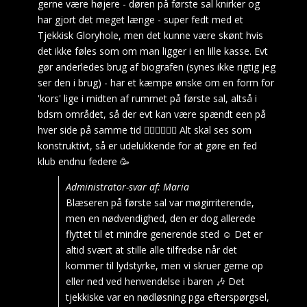
gerne være højere - døren på første sal knirker og
har gjort det meget længe - super fedt med et
Tjekkisk Gloryhole, men det kunne være skønt hvis
det ikke føles som om man ligger i en lille kasse. Evt
gør anderledes brug af biografen (synes ikke rigtig jeg
ser den i brug) - har et kæmpe ønske om en form for
'kors' lige i midten af rummet på første sal, altså i
bdsm området, så der evt kan være spændt een på
hver side på samme tid 👌🏻👌🏻👌🏻 Alt skal ses som
konstruktivt, så er udelukkende for at gøre en fed
klub endnu federe 🥳
Administrator-svar af: Maria
Blæseren på første sal var møgirriterende,
men en nødvendighed, den er dog allerede
flyttet til et mindre generende sted ☺️ Det er
altid svært at stille alle tilfredse når det
kommer til lydstyrke, men vi skruer gerne op
eller ned ved henvendelse i baren 🎶 Det
tjekkiske var en nødløsning pga efterspørgsel,