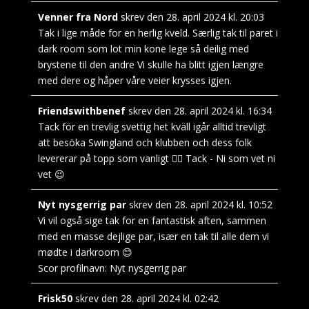
Venner fra Nord
skrev den
28. april 2024
kl.
20:03
Tak i lige måde for en herlig kveld. Særlig tak til paret i
dark room som lot min kone lege så deilig med
brystene til den andre Vi skulle ha blitt igjen længre
med dere og håper våre veier krysses igjen.
Friendswithbenef
skrev den
28. april 2024
kl.
16:34
Tack för en trevlig svettig het kväll igår alltid trevligt
att besöka Swingland och klubben och dess folk
levererar på topp som vanligt 👌🏻 Tack - Ni som vet ni
vet 😉
Nyt nysgerrig par
skrev den
28. april 2024
kl.
10:52
Vi vil også sige tak for en fantastisk aften, sammen
med en masse dejlige par, især en tak til alle dem vi
mødte i darkroom 😊
Scor profilnavn:
Nyt nysgerrig par
Frisk50
skrev den
28. april 2024
kl.
02:42