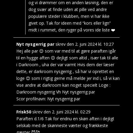
og vi drømmer om en anden løsning, den er
dog svær at finde uden at pille ved andre
populære steder i klubben, men vi har ikke
givet op. Tak for ideen med “kors eller lign”
midt i rummet, den ryger på vores ide liste ❤️
Nyt nysgerrig par
skrev den
2. juni 2024
kl.
10:27
Hej alle par 😊 som var med til at gøre paraften igår
til en hygge aften 😊 dejligt som altid , især tak til alle
i Darkroom , uha der var varmt Hvis dem der læser
dette, er darkroom nysgerrig , så har vi oprettet en
loge 😊 som i rigtig gerne må melde jer ind i, så vi kan
vise andre at darkroom kan noget specielt Loge :
Darkroom nysgerrig Vh Nyt nysgerrig par
Scor profilnavn:
Nyt nysgerrig par
Frisk50
skrev den
2. juni 2024
kl.
02:29
Paraften d.1/6 Tak for endnu en skøn aften i dejligt
selskab med de skønneste værter og frækkeste
gæster 😈🥰