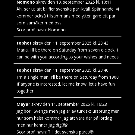
Nomono
skrev den
13. september 2025
kl.
10:11
Åh, ser ut att bli fler svenska par ikväll. Spännande. Vi
kommer också tillsammans med ytterligare ett par
som samåker med oss.
Scor profilnavn:
Nomono
tophot
skrev den
11. september 2025
kl.
23:43
Maria, I'll be there on Saturday from seven o'clock. I
can be with you according to your wishes and needs.
tophot
skrev den
11. september 2025
kl.
23:40
I'm a single man, I'll be there on Saturday from 1900.
If anyone is interested, let me know, let's have fun
together.
Mayar
skrev den
11. september 2025
kl.
16:28
Jag bor i Sverige men jag är av turkiskt ursprung men
hur som helst kommer jag att vara där på lördag
men hur känner jag dig🤔?
Scor profilnavn:
Till det svenska paret🫡