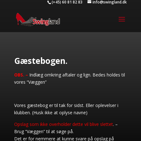
(+45) 60 81 82 83
info@swingland.dk
Gæstebogen.
OBS. –
Indlæg omkring aftaler og lign. Bedes holdes til
vores “Væggen”
Vores gæstebog er til tak for sidst. Eller oplevelser i
klubben. (Husk ikke at oplyse navne)
Opslag som ikke overholder dette vil blive slettet
. –
Brug “Væggen” til at søge på.
Det er for nemmere at kunne svare på opslag på