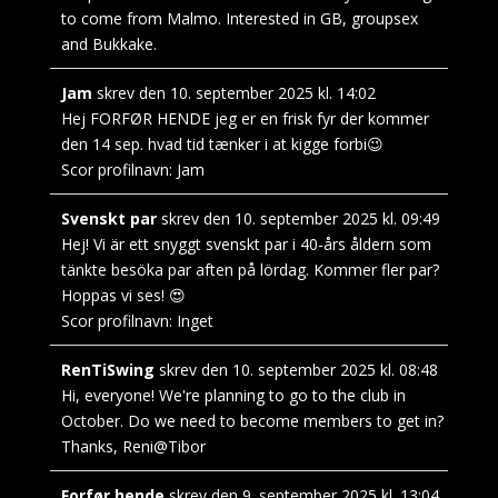
to come from Malmo. Interested in GB, groupsex
and Bukkake.
Jam
skrev den
10. september 2025
kl.
14:02
Hej FORFØR HENDE jeg er en frisk fyr der kommer
den 14 sep. hvad tid tænker i at kigge forbi😉
Scor profilnavn:
Jam
Svenskt par
skrev den
10. september 2025
kl.
09:49
Hej! Vi är ett snyggt svenskt par i 40-års åldern som
tänkte besöka par aften på lördag. Kommer fler par?
Hoppas vi ses! 😍
Scor profilnavn:
Inget
RenTiSwing
skrev den
10. september 2025
kl.
08:48
Hi, everyone! We're planning to go to the club in
October. Do we need to become members to get in?
Thanks, Reni@Tibor
Forfør hende
skrev den
9. september 2025
kl.
13:04