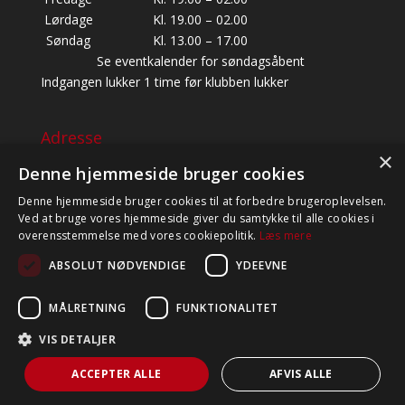
Lørdage
Kl. 19.00 – 02.00
Søndag
Kl. 13.00 – 17.00
Se eventkalender for søndagsåbent
Indgangen lukker 1 time før klubben lukker
Adresse
×
BALDERSBÆKVEJ 22, 1. SAL,
Denne hjemmeside bruger cookies
2635 ISHØJ
Denne hjemmeside bruger cookies til at forbedre brugeroplevelsen.
CVR: 39454947
Ved at bruge vores hjemmeside giver du samtykke til alle cookies i
TELEFON: +45 60 81 82 83 (BESVARES KUN I
overensstemmelse med vores cookiepolitik.
Læs mere
ÅBNINGSTIDEN)
ABSOLUT NØDVENDIGE
YDEEVNE
MÅLRETNING
FUNKTIONALITET
VIS DETALJER
ACCEPTER ALLE
AFVIS ALLE
© Swingland 2020 - Alle rettigheder forbeholdes