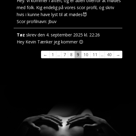
Hey. Vi kommer i aften, og er åben overfor at mødes
med folk. Kig endelig på vores scor profil, og skriv
hvis i kunne have lyst til at mødes😈
Scor profilnavn:
Jbuv
Tøz
skrev den
4. september 2025
kl.
22:26
Hey Kevin Tænker jeg kommer 😊
Navigation
←
1
...
7
8
9
10
11
...
40
→
i
gæstebogen