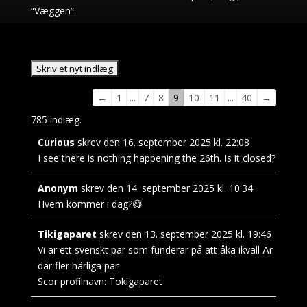
“Væggen”.
Navigation
←
1
...
7
8
9
10
11
...
40
→
i
785 indlæg.
gæstebogen
Curious
skrev den
16. september 2025
kl.
22:08
I see there is nothing happening the 26th. Is it closed?
Anonym
skrev den
14. september 2025
kl.
10:34
Hvem kommer i dag?😋
Tikigaparet
skrev den
13. september 2025
kl.
19:46
Vi är ett svenskt par som funderar på att åka ikväll Är
där fler härliga par
Scor profilnavn:
Tokigaparet