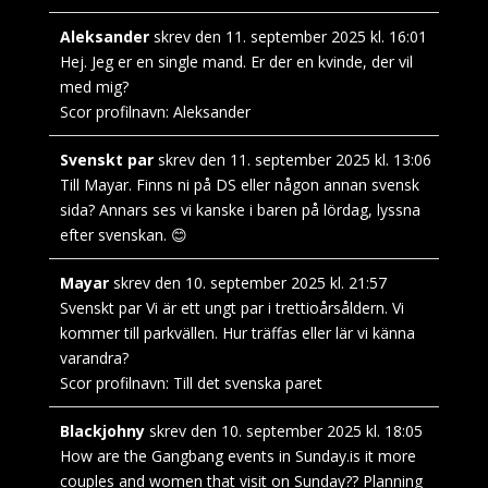
Aleksander
skrev den
11. september 2025
kl.
16:01
Hej. Jeg er en single mand. Er der en kvinde, der vil
med mig?
Scor profilnavn:
Aleksander
Svenskt par
skrev den
11. september 2025
kl.
13:06
Till Mayar. Finns ni på DS eller någon annan svensk
sida? Annars ses vi kanske i baren på lördag, lyssna
efter svenskan. 😊
Mayar
skrev den
10. september 2025
kl.
21:57
Svenskt par Vi är ett ungt par i trettioårsåldern. Vi
kommer till parkvällen. Hur träffas eller lär vi känna
varandra?
Scor profilnavn:
Till det svenska paret
Blackjohny
skrev den
10. september 2025
kl.
18:05
How are the Gangbang events in Sunday.is it more
couples and women that visit on Sunday?? Planning