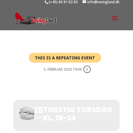
(+45) 60 81 82 83
info@swingland.dk
THIS IS A REPEATING EVENT
5. FEBRUAR 2026 19:00
TØRSTIG TORSDAG KL.
19-24
15
TØRSTIG TORSDAG
KL. 19-24
JAN