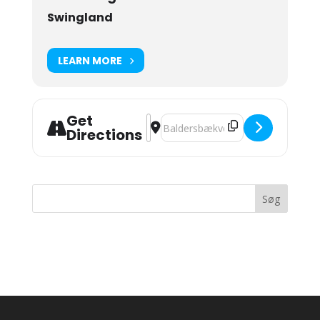
Swingland
LEARN MORE
Get
Address - Tørstig torsdag Kl. 19-24 
Destination Address - Tørstig tor
Directions
Seneste kommentarer