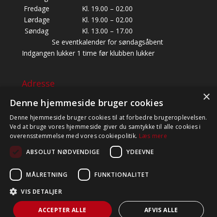
Fredage
Kl. 19.00 – 02.00
Lørdage
Kl. 19.00 – 02.00
Søndag
Kl. 13.00 – 17.00
Se eventkalender for søndagsåbent
Indgangen lukker 1 time før klubben lukker
Adresse
×
BALDERSBÆKVEJ 22, 1. SAL,
Denne hjemmeside bruger cookies
2635 ISHØJ
Denne hjemmeside bruger cookies til at forbedre brugeroplevelsen.
CVR: 39454947
Ved at bruge vores hjemmeside giver du samtykke til alle cookies i
TELEFON: +45 60 81 82 83 (BESVARES KUN I
overensstemmelse med vores cookiepolitik.
Læs mere
ÅBNINGSTIDEN)
ABSOLUT NØDVENDIGE
YDEEVNE
MÅLRETNING
FUNKTIONALITET
VIS DETALJER
ACCEPTER ALLE
AFVIS ALLE
© Swingland 2020 - Alle rettigheder forbeholdes