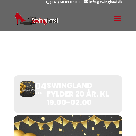
(+45) 60 81 82 83
info@swingland.dk
SWINGLAND FYLDER 20
ÅR. KL 19.00-02.00
04
SWINGLAND
FYLDER 20 ÅR. KL
APR
19.00-02.00