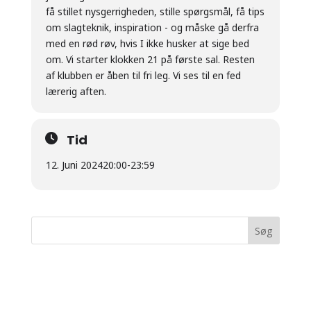
få stillet nysgerrigheden, stille spørgsmål, få tips
om slagteknik, inspiration - og måske gå derfra
med en rød røv, hvis I ikke husker at sige bed
om. Vi starter klokken 21 på første sal. Resten
af klubben er åben til fri leg. Vi ses til en fed
lærerig aften.
Tid
12. Juni 2024
20:00
-
23:59
Seneste kommentarer