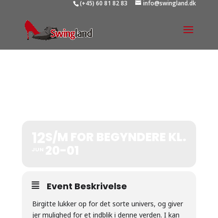
(+45) 60 81 82 83
info@swingland.dk
S/M FOR BEGYNDERE KL.
20-01
12
S/M FOR BEGYNDERE KL.
20-01
JUN
Event Beskrivelse
Birgitte lukker op for det sorte univers, og giver
jer mulighed for et indblik i denne verden. I kan