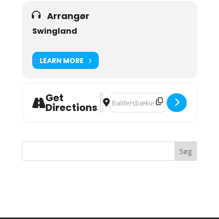
Arrangør
Swingland
LEARN MORE
Get
Address - Paraften kl. 19-02 [pNd5ak
Destination Address - Paraften kl.
Directions
Seneste kommentarer