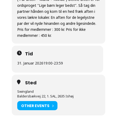
ordsproget "Lige børn leger bedst".
Så tag din
partner hånden og kom til en hed fræk aften i
vores lækre lokaler.
En aften for de legelystne
par der vil nyde hinanden og andre ligesindede.
Pris for medlemmer : 300 kr.
Pris for ikke
medlemmer : 450 kr.
Tid
31. Januar 2026
19:00
-
23:59
Sted
Swingland
Baldersbækvej 22, 1. SAL, 2635 Ishøj
OTHER EVENTS