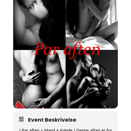
Event Beskrivelse
( Par aften = Mand + Kvinde )
Denne aften er for