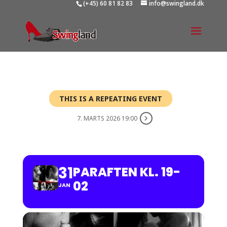
(+45) 60 81 82 83
info@swingland.dk
THIS IS A REPEATING EVENT
7. MARTS 2026 19:00
PARAFTEN KL. 19-02
31
PARAFTEN KL. 19-
02
JAN