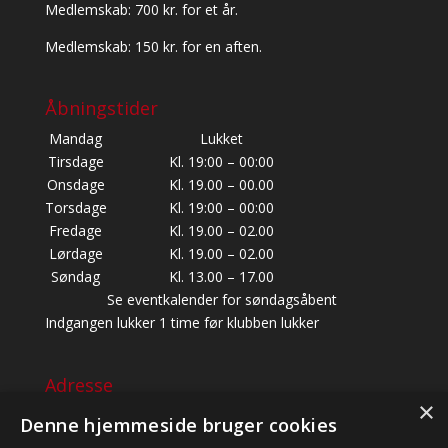
Medlemskab: 700 kr. for et år.
Medlemskab: 150 kr. for en aften.
Åbningstider
Mandag
Lukket
Tirsdage
Kl. 19:00 – 00:00
Onsdage
Kl. 19.00 – 00.00
Torsdage
Kl. 19:00 – 00:00
Fredage
Kl. 19.00 – 02.00
Lørdage
Kl. 19.00 – 02.00
Søndag
Kl. 13.00 – 17.00
Se eventkalender for søndagsåbent
Indgangen lukker 1 time før klubben lukker
Adresse
×
BALDERSBÆKVEJ 22, 1. SAL,
Denne hjemmeside bruger cookies
2635 ISHØJ