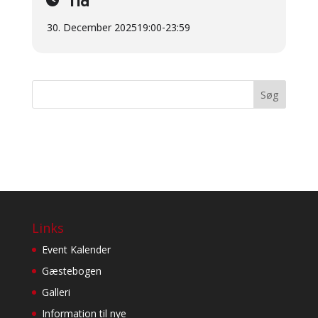
Tid
30. December 2025
19:00
-
23:59
Seneste kommentarer
Links
Event Kalender
Gæstebogen
Galleri
Information til nye