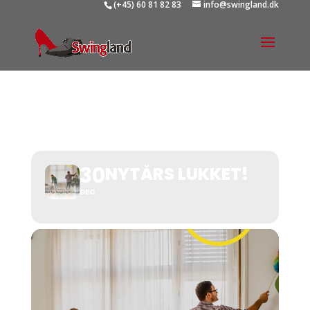
(+45) 60 81 82 83
info@swingland.dk
NYTÅRS LUKKET!
30
NYTÅRS LUKKET!
DEC