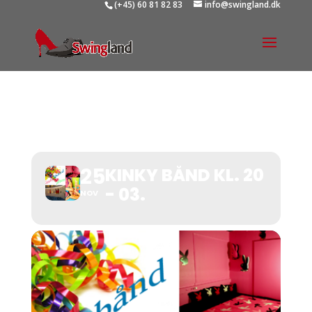
(+45) 60 81 82 83
info@swingland.dk
KINKY BÅND KL. 20 - 03.
25
KINKY BÅND KL. 20
- 03.
NOV