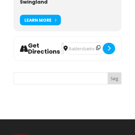
Swingland
LEARN MORE
Get
Address - Kinky bånd kl. 20 - 03. [EETE
Destination Address - Kinky bånd 
Directions
Seneste kommentarer