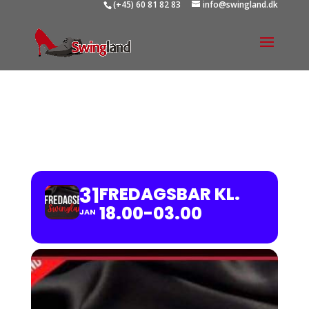
(+45) 60 81 82 83
info@swingland.dk
FREDAGSBAR KL. 18.00-
03.00
31
FREDAGSBAR KL.
18.00-03.00
JAN