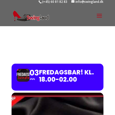
(+45) 60 81 82 83
info@swingland.dk
FREDAGSBAR! KL.
18.00-02.00
03
FREDAGSBAR! KL.
18.00-02.00
JUL