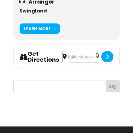
Arrangør
Swingland
LEARN MORE
Get
Address - Fredagsbar! kl. 18.00-02.00
Destination Address - Fredagsbar!
Directions
Seneste kommentarer