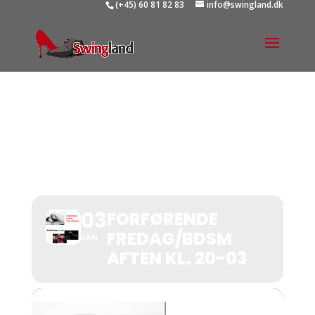
(+45) 60 81 82 83
info@swingland.dk
FORFØRENDE
FREDAG/BDSM AFTEN
KL. 20-03
03
FORFØRENDE
FREDAG/BDSM
JAN
AFTEN KL. 20-03