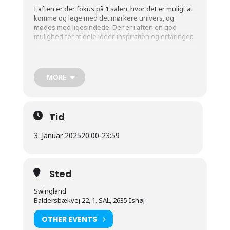
I aften er der fokus på 1 salen, hvor det er muligt at
komme og lege med det mørkere univers, og
mødes med ligesindede. Der er i aften en god
mulighed for at dele ideer, inspiration og erfaringer.
Resten af klubben er åben til andre frække lege, så
det er stadig muligt at nyde klubbens inspirerende
rum til Fræk fristende fredag.
MORE
Alle er velkomne, så start aftenen i relax området og
nyd at weekenden er startet. Lyt til og nyd de
fristende lyde fra klubbens fantastiske rum og lad
dem lokke til hed leg.
Tid
3. Januar 2025
20:00
-
23:59
Sted
Swingland
Baldersbækvej 22, 1. SAL, 2635 Ishøj
OTHER EVENTS