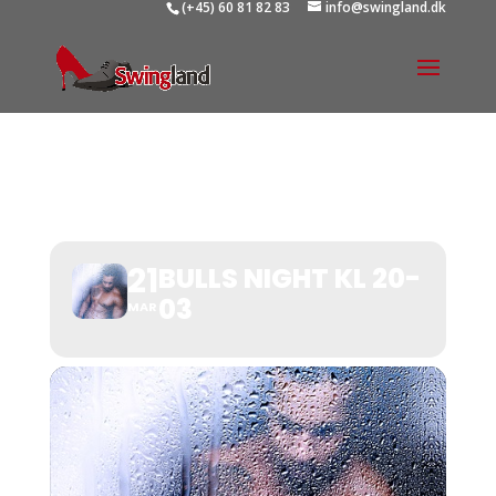
(+45) 60 81 82 83
info@swingland.dk
BULLS NIGHT KL 20-03
21
BULLS NIGHT KL 20-
03
MAR