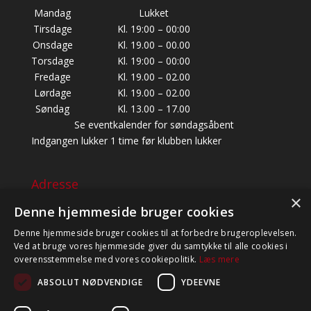
Mandag
Lukket
Tirsdage
Kl. 19:00 – 00:00
Onsdage
Kl. 19.00 – 00.00
Torsdage
Kl. 19:00 – 00:00
Fredage
Kl. 19.00 – 02.00
Lørdage
Kl. 19.00 – 02.00
Søndag
Kl. 13.00 – 17.00
Se eventkalender for søndagsåbent
Indgangen lukker 1 time før klubben lukker
Adresse
×
BALDERSBÆKVEJ 22, 1. SAL,
Denne hjemmeside bruger cookies
2635 ISHØJ
Denne hjemmeside bruger cookies til at forbedre brugeroplevelsen.
CVR: 39454947
Ved at bruge vores hjemmeside giver du samtykke til alle cookies i
TELEFON: +45 60 81 82 83 (BESVARES KUN I
overensstemmelse med vores cookiepolitik.
Læs mere
ÅBNINGSTIDEN)
ABSOLUT NØDVENDIGE
YDEEVNE