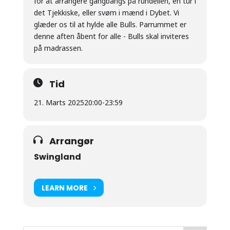
for at arrangere gangbangs på rundellen, en tur i
det Tjekkiske, eller svøm i mænd i Dybet. Vi
glæder os til at hylde alle Bulls. Parrummet er
denne aften åbent for alle - Bulls skal inviteres
på madrassen.
Tid
21. Marts 2025
20:00
-
23:59
Arrangør
Swingland
LEARN MORE