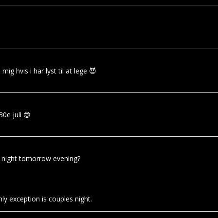
ig hvis i har lyst til at lege 😈
0e juli 😍
 night tomorrow evening?
ly exception is couples night.