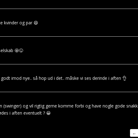
 kvinder og par 😄
selskab 🤩😜
odt imod nye.. så hop ud i det.. måske vi ses derinde i aften 👌
n (swinger) og vil rigtig gerne komme forbi og have nogle gode snakk
s i aften eventuelt ? 😀
Na
←