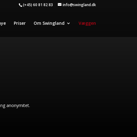
(+45) 60 81 82 83
info@swingland.dk
nye
Priser
Om Swingland
Væggen
ing anonymitet.