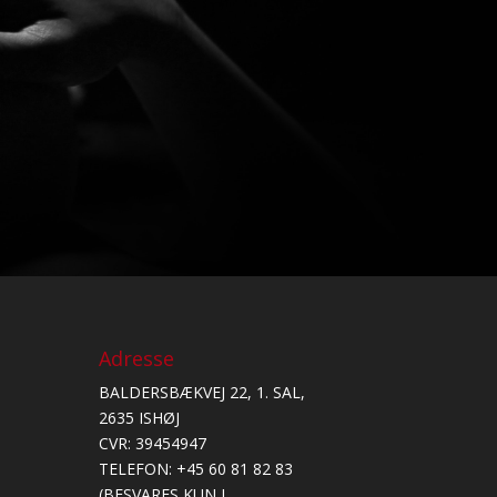
Adresse
BALDERSBÆKVEJ 22, 1. SAL,
0
2635 ISHØJ
0
CVR: 39454947
0
TELEFON: +45 60 81 82 83
0
(BESVARES KUN I