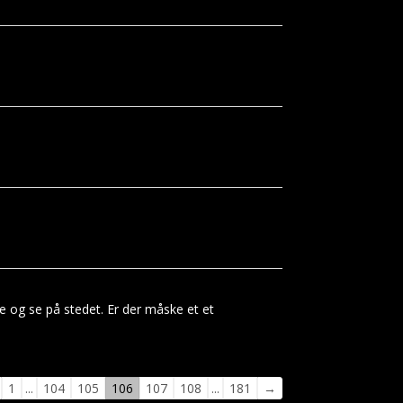
e og se på stedet. Er der måske et et
vigation
1
...
104
105
106
107
108
...
181
→