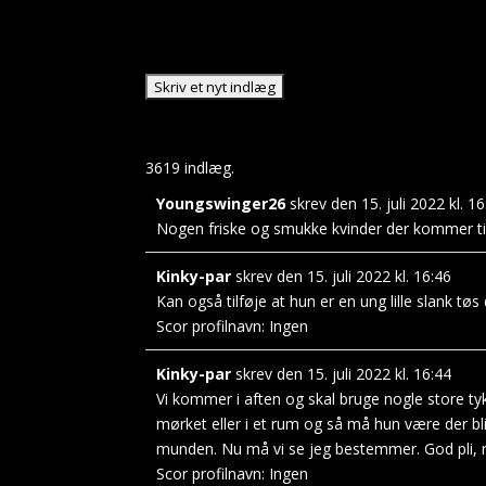
3619 indlæg.
Youngswinger26
skrev den
15. juli 2022
kl.
16
Nogen friske og smukke kvinder der kommer t
Kinky-par
skrev den
15. juli 2022
kl.
16:46
Kan også tilføje at hun er en ung lille slank tøs 
Scor profilnavn:
Ingen
Kinky-par
skrev den
15. juli 2022
kl.
16:44
Vi kommer i aften og skal bruge nogle store tykk
mørket eller i et rum og så må hun være der b
munden. Nu må vi se jeg bestemmer. God pli, 
Scor profilnavn:
Ingen