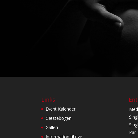
Links
Ent
Event Kalender
Med
Sing
Gæstebogen
Sin
Galleri
Par
Information til nye