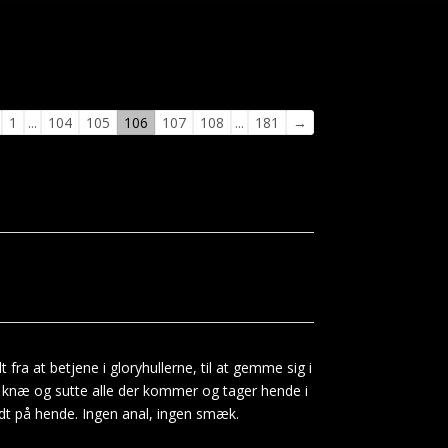
vigation
1
...
104
105
106
107
108
...
181
→
stebogen
fra at betjene i gloryhullerne, til at gemme sig i
å knæ og sutte alle der kommer og tager hende i
dt på hende. Ingen anal, ingen smæk.