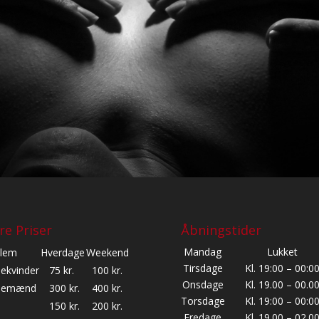
re Priser
Åbningstider
Mandag
Lukket
lem
Hverdage
Weekend
Tirsdage
Kl. 19:00 – 00:0
lekvinder
75 kr.
100 kr.
Onsdage
Kl. 19.00 – 00.0
glemænd
300 kr.
400 kr.
Torsdage
Kl. 19:00 – 00:0
150 kr.
200 kr.
Fredage
Kl. 19.00 – 02.0