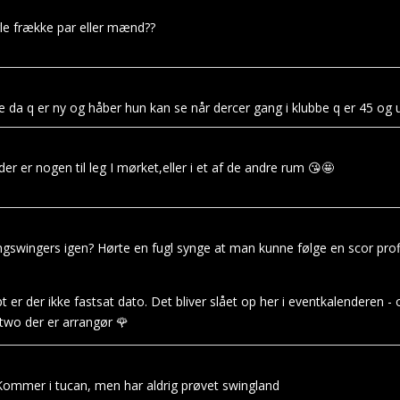
e frække par eller mænd??
da q er ny og håber hun kan se når dercer gang i klubbe q er 45 og 
er er nogen til leg I mørket,eller i et af de andre rum 😘🤩
swingers igen? Hørte en fugl synge at man kunne følge en scor profi
pt er der ikke fastsat dato. Det bliver slået op her i eventkalenderen 
two der er arrangør 🌹
ommer i tucan, men har aldrig prøvet swingland