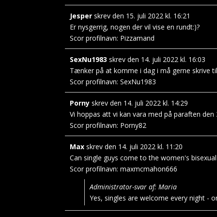
Jesper
skrev den
15. juli 2022
kl.
16:21
Er nysgerrig, nogen der vil vise en rundt:)?
Scor profilnavn:
Pizzamand
SexNu1983
skrev den
14. juli 2022
kl.
16:03
Tænker på at komme i dag i må gerne skrive til m
Scor profilnavn:
SexNu1983
Porny
skrev den
14. juli 2022
kl.
14:29
Vi hoppas att vi kan vara med på paraften den 3
Scor profilnavn:
Porny82
Max
skrev den
14. juli 2022
kl.
11:20
Can single guys come to the women's bisexual
Scor profilnavn:
maxmcmahon666
Administrator-svar af: Maria
Yes, singles are welcome every night - on