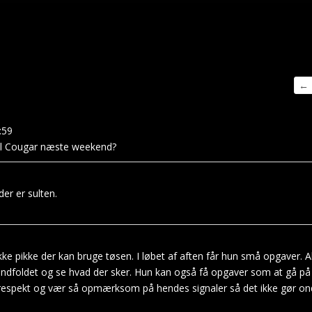
Na
←
i
gæ
:59
il Cougar næste weekend?
der er sulten.
e pikke der kan bruge tøsen. I løbet af aften får hun små opgaver. Alt 
lindfoldet og se hvad der sker. Hun kan også få opgaver som at gå p
respekt og vær så opmærksom på hendes signaler så det ikke gør on