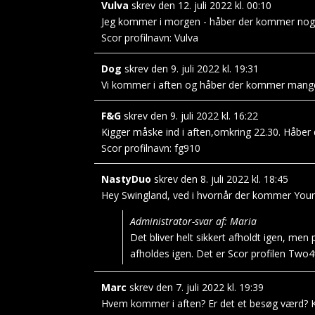
Vulva
skrev den
12. juli 2022
kl.
00:10
Jeg kommer i morgen - håber der kommer nogl
Scor profilnavn:
Vulva
Dog
skrev den
9. juli 2022
kl.
19:31
Vi kommer i aften og håber der kommer mange 
F&G
skrev den
9. juli 2022
kl.
16:22
Kigger måske ind i aften,omkring 22.30. Håber d
Scor profilnavn:
fg910
NastyDuo
skrev den
8. juli 2022
kl.
18:45
Hey Swingland, ved i hvornår der kommer Young
Administrator-svar af: Maria
Det bliver helt sikkert afholdt igen, men 
afholdes igen. Det er Scor profilen Two4
Marc
skrev den
7. juli 2022
kl.
19:39
Hvem kommer i aften? Er det et besøg værd? K