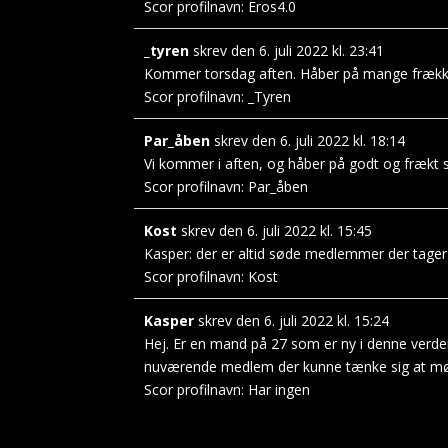
Scor profilnavn:
Eros4.0
_tyren
skrev den
6. juli 2022
kl.
23:41
Kommer torsdag aften. Håber på mange frække
Scor profilnavn:
_Tyren
Par_åben
skrev den
6. juli 2022
kl.
18:14
Vi kommer i aften, og håber på godt og frækt 
Scor profilnavn:
Par_åben
Kost
skrev den
6. juli 2022
kl.
15:45
Kasper: der er altid søde medlemmer der tager g
Scor profilnavn:
Kost
Kasper
skrev den
6. juli 2022
kl.
15:24
Hej. Er en mand på 27 som er ny i denne verde
nuværende medlem der kunne tænke sig at møde
Scor profilnavn:
Har ingen