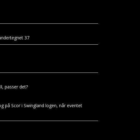
undertegnet 37
l, passer det?
- og på Scor i Swingland logen, når eventet