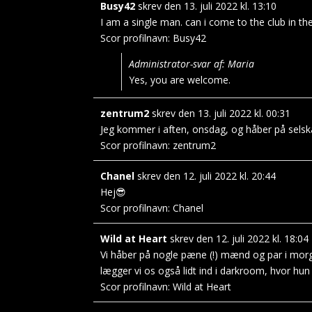
Busy42
skrev den
13. juli 2022
kl.
13:10
I am a single man. can i come to the club in the
Scor profilnavn:
Busy42
Administrator-svar af: Maria
Yes, you are welcome.
zentrum2
skrev den
13. juli 2022
kl.
00:31
Jeg kommer i aften, onsdag, og håber på selska
Scor profilnavn:
zentrum2
Chanel
skrev den
12. juli 2022
kl.
20:44
Hej😎
Scor profilnavn:
Chanel
Wild at Heart
skrev den
12. juli 2022
kl.
18:04
Vi håber på nogle pæne (!) mænd og par i morge
lægger vi os også lidt ind i darkroom, hvor hu
Scor profilnavn:
Wild at Heart