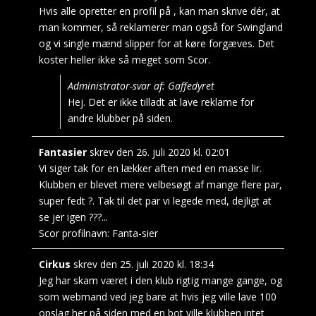
Hvis alle opretter en profil på , kan man skrive dér, at
man kommer, så reklamerer man også for Swingland
og vi single mænd slipper for at køre forgæves. Det
koster heller ikke så meget som Scor.
Administrator-svar af: Gaffedyret
Hej. Det er ikke tilladt at lave reklame for
andre klubber på siden.
Fantasier
skrev den
26. juli 2020
kl.
02:01
Vi siger tak for en lækker aften med en masse lir.
Klubben er blevet mere velbesøgt af mange flere par,
super fedt ?. Tak til det par vi legede med, dejligt at
se jer igen ???...
Scor profilnavn:
Fanta-sier
Cirkus
skrev den
25. juli 2020
kl.
18:34
Jeg har skam været i den klub rigtig mange gange, og
som webmand ved jeg bare at hvis jeg ville lave 100
opslag her på siden med en bot ville klubben intet