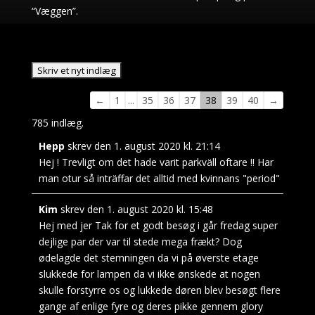
“Væggen”.
Navigation
←
1
...
35
36
37
38
39
40
→
i
785 indlæg.
gæstebogen
Hepp
skrev den
1. august 2020
kl.
21:14
Hej ! Trevligt om det hade varit parkväll oftare !! Har
man otur så inträffar det alltid med kvinnans "period"
Kim
skrev den
1. august 2020
kl.
15:48
Hej med jer Tak for et godt besøg i går fredag super
dejlige par der var til stede mega frækt? Dog
ødelagde det stemningen da vi på øverste etage
slukkede for lampen da vi ikke ønskede at nogen
skulle forstyrre os og lukkede døren blev besøgt flere
gange af enlige fyre og deres pikke gennem glory