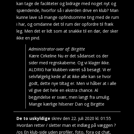
kan tage de faciliteter og bidrage med noget nyt og
spændende, hvorfor så i alverden drive en klub? Man
kunne lave så mange opfindsomme ting med de rum
i har, og omdanne det til rum der opfordre til fræk
leg. Men det er lidt som at snakke til en dør, der sker
ikke en pind.
Administrator-svar af: Birgitte
Kære Cirkeline Nu er det sådanset os der
sider med regnskaberne. Og vi klager ikke.
ALDRIG har klubben været så besøgt. Vi er
selvfølgelig kede af at ikke alle kan se hvor
godt, dette nye tiltag er. Men vi håber at i alle
vil give det hele en ekstra chance. Al
begyndelse er svær, men langt fra umulig.
Mange kærlige hilsener Dan og Birgitte
De to uskyldige
skrev den
22. juli 2020
kl.
01:55
Hvordan retter / sletter man et indlæg på væggen ?
/os En klub-side uden profiler, foto, fora og chat,