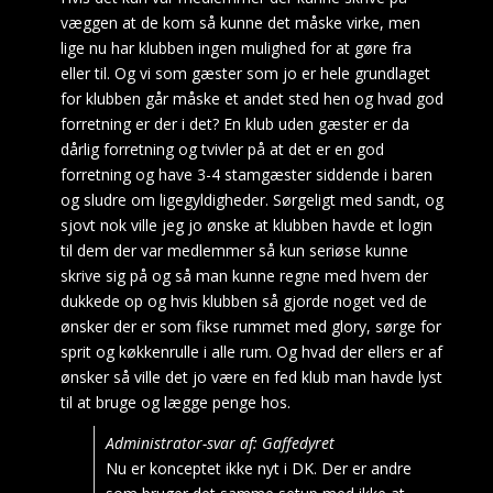
væggen at de kom så kunne det måske virke, men
lige nu har klubben ingen mulighed for at gøre fra
eller til. Og vi som gæster som jo er hele grundlaget
for klubben går måske et andet sted hen og hvad god
forretning er der i det? En klub uden gæster er da
dårlig forretning og tvivler på at det er en god
forretning og have 3-4 stamgæster siddende i baren
og sludre om ligegyldigheder. Sørgeligt med sandt, og
sjovt nok ville jeg jo ønske at klubben havde et login
til dem der var medlemmer så kun seriøse kunne
skrive sig på og så man kunne regne med hvem der
dukkede op og hvis klubben så gjorde noget ved de
ønsker der er som fikse rummet med glory, sørge for
sprit og køkkenrulle i alle rum. Og hvad der ellers er af
ønsker så ville det jo være en fed klub man havde lyst
til at bruge og lægge penge hos.
Administrator-svar af: Gaffedyret
Nu er konceptet ikke nyt i DK. Der er andre