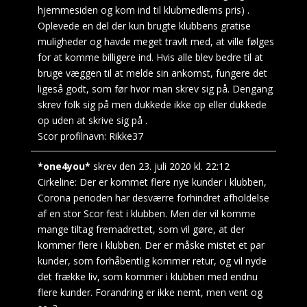
hjemmesiden og kom ind til klubmedlems pris) .
Oplevede en del der kun brugte klubbens gratise
muligheder og havde meget travlt med, at ville følges
for at komme billigere ind. Hvis alle blev bedre til at
bruge væggen til at melde sin ankomst, fungere det
ligeså godt, som før hvor man skrev sig på. Dengang
skrev folk sig på men dukkede ikke op eller dukkede
op uden at skrive sig på .
Scor profilnavn:
Rikke37
*one4you*
skrev den
23. juli 2020
kl.
22:12
Cirkeline: Der er kommet flere nye kunder i klubben,
Corona perioden har desværre forhindret afholdelse
af en stor Scor fest i klubben. Men der vil komme
mange tiltag fremadrettet, som vil gøre, at der
kommer flere i klubben. Der er måske mistet et par
kunder, som forhåbentlig kommer retur, og vil nyde
det frække liv, som kommer i klubben med endnu
flere kunder. Forandring er ikke nemt, men vent og