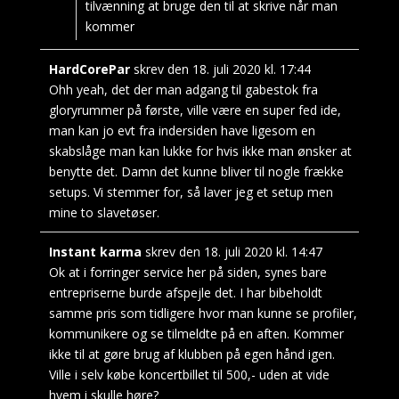
tilvænning at bruge den til at skrive når man
kommer
HardCorePar
skrev den
18. juli 2020
kl.
17:44
Ohh yeah, det der man adgang til gabestok fra
gloryrummer på første, ville være en super fed ide,
man kan jo evt fra indersiden have ligesom en
skabslåge man kan lukke for hvis ikke man ønsker at
benytte det. Damn det kunne bliver til nogle frække
setups. Vi stemmer for, så laver jeg et setup men
mine to slavetøser.
Instant karma
skrev den
18. juli 2020
kl.
14:47
Ok at i forringer service her på siden, synes bare
entrepriserne burde afspejle det. I har bibeholdt
samme pris som tidligere hvor man kunne se profiler,
kommunikere og se tilmeldte på en aften. Kommer
ikke til at gøre brug af klubben på egen hånd igen.
Ville i selv købe koncertbillet til 500,- uden at vide
hvem i skulle høre?