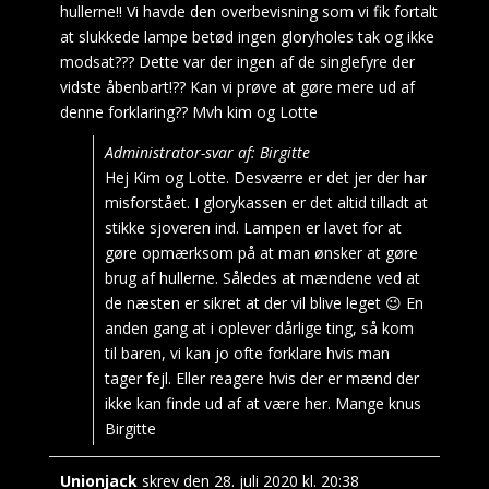
hullerne!! Vi havde den overbevisning som vi fik fortalt
at slukkede lampe betød ingen gloryholes tak og ikke
modsat??? Dette var der ingen af de singlefyre der
vidste åbenbart!?? Kan vi prøve at gøre mere ud af
denne forklaring?? Mvh kim og Lotte
Administrator-svar af: Birgitte
Hej Kim og Lotte. Desværre er det jer der har
misforstået. I glorykassen er det altid tilladt at
stikke sjoveren ind. Lampen er lavet for at
gøre opmærksom på at man ønsker at gøre
brug af hullerne. Således at mændene ved at
de næsten er sikret at der vil blive leget 😉 En
anden gang at i oplever dårlige ting, så kom
til baren, vi kan jo ofte forklare hvis man
tager fejl. Eller reagere hvis der er mænd der
ikke kan finde ud af at være her. Mange knus
Birgitte
Unionjack
skrev den
28. juli 2020
kl.
20:38