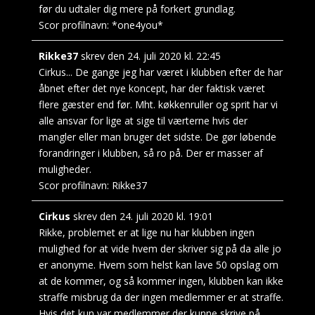
før du udtaler dig mere på forkert grundlag.
Scor profilnavn:
*one4you*
Rikke37
skrev den
24. juli 2020
kl.
22:45
Cirkus... De gange jeg har været i klubben efter de har
åbnet efter det nye koncept, har der faktisk været
flere gæster end før. Mht. køkkenruller og sprit har vi
alle ansvar for lige at sige til værterne hvis der
mangler eller man bruger det sidste. De gør løbende
forandringer i klubben, så ro på. Der er masser af
muligheder.
Scor profilnavn:
Rikke37
Cirkus
skrev den
24. juli 2020
kl.
19:01
Rikke, problemet er at lige nu har klubben ingen
mulighed for at vide hvem der skriver sig på da alle jo
er anonyme. Hvem som helst kan lave 50 opslag om
at de kommer, og så kommer ingen, klubben kan ikke
straffe misbrug da der ingen medlemmer er at straffe.
Hvis det kun var medlemmer der kunne skrive på