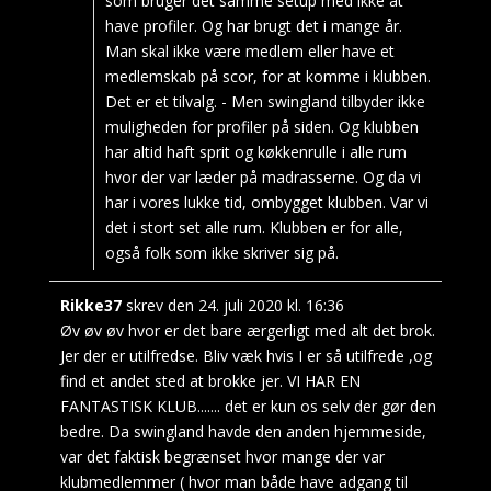
som bruger det samme setup med ikke at
have profiler. Og har brugt det i mange år.
Man skal ikke være medlem eller have et
medlemskab på scor, for at komme i klubben.
Det er et tilvalg. - Men swingland tilbyder ikke
muligheden for profiler på siden. Og klubben
har altid haft sprit og køkkenrulle i alle rum
hvor der var læder på madrasserne. Og da vi
har i vores lukke tid, ombygget klubben. Var vi
det i stort set alle rum. Klubben er for alle,
også folk som ikke skriver sig på.
Rikke37
skrev den
24. juli 2020
kl.
16:36
Øv øv øv hvor er det bare ærgerligt med alt det brok.
Jer der er utilfredse. Bliv væk hvis I er så utilfrede ,og
find et andet sted at brokke jer. VI HAR EN
FANTASTISK KLUB....... det er kun os selv der gør den
bedre. Da swingland havde den anden hjemmeside,
var det faktisk begrænset hvor mange der var
klubmedlemmer ( hvor man både have adgang til