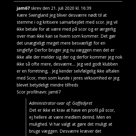
jam67
skrev den
21. juli 2020
kl.
16:39
Kære Swingland Jeg bliver desværre nødt til at
stemme i og kritisere samarbejdet med scor. Jeg vil
ikke betale for at være med på scor og er ærgerlig
over man ikke kan se hvem som kommer. Det gør
det unægteligt meget mere besværligt for en
singlefyr Derfor bruger jeg nu væggen men det er
ikke alle der melder sig der og derfor kommer jeg nok
ikke så ofte mere, desværre.... Jeg ved godt klubben
er en forretning, . Jeg kender selvfølgelig ikke aftalen
med Scor, men som kunde i jeres virksomhed er jeg
blevet betydeligt mindre tilfreds
Scor profilnavn:
jam67
Administrator-svar af: Gaffedyret
Det er ikke et krav at have en profil på scor,
ej hellere at være medlem derind. Men en
mulighed. Vi har valgt at gøre det muligt at
bruge væggen. Desværre kræver det