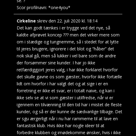
se. ?
Scor profilnavn:
*one4you*
Cirkeline
skrev den
22. juli 2020
kl.
18:14
Det kan godt tænkes i er trygge ved det nye, så
kaldte afprøvet koncep ??? men det virker mere som
om i stædige og tungnemme, så i stedet for at lytte
til jeres brugere, ignorere i det blot og “håber” det
nok skal gå, men så lukker i vel bare som de andre
der forsømmer sine kunder. I har jo ikke
retfærdiggjort jeres valg, i har ikke forklaret hvorfor
det skulle gavne os som gæster, hvorfor ikke fortælle
lidt om hvorfor i har valgt det og at sige i er en
forretning er ikke et svar, er i totalt naive, og kan i
ikke selv se at vi som gæster i utilfredse, når vi er
igennem en tilvænning til den tid har i mistet de fleste
kunder, og så er der kunne de sædvanlige tilbage. Det
er sgu ærgerligt når i nu har rammerne til at lave en
fantastisk klub. Hvis ikke har nogle ideer til at
forbedre klubben og imødekomme ønsker, hvis i ikke