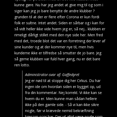
kunne gøre. Nu har jeg andet at give mig til og som i
siger kan jeg jo bare benytte de andre klubber ?
grunden til at der er flere efter Corona er kun fordi
folk er sultne. Intet andet. Siden er sårbar og i kan for
så vidt heller ikke vide hvem jeg er, så nej... klubben er
rimeligt dårligt stillet med den nye side her. Men fred
med det, troede blot det var en forretning der lever af
sine kunder og at der kommer nye til, men hvis
kunderne ikke er tilfredse så smutter de jo bare. Jeg
så gerne klubben var fuld hver gang, nu er det bare
ren lotto.
Administrator-svar af: Gaffedyret
Jeg er nød til at stoppe dig her Cirkus. Du har
ingen ide om hvordan siden er bygget op, ud
fra din kommentar. Nej korrekt. Vi ikke kan se
hvem du er. Men kunne man sådan hellere
ikke på den gamle side. - Så vi kan ikke sikre
nogle, før vi krævede nemid bekræftning
ligesom scor har. Der vil altid være nogle som