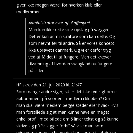
giver ikke megen værdi for hverken klub eller
medlemmer.
Administrator-svar af: Gaffedyret
Man kan ikke rette sine opslag på væggen.
Det er kun administratore som kan dette. Og
som nævnt før til andre. Så er vores koncept
ikke uprøvet i danmark. Og vi er derfor tryg
ved at få det til at fungere. Men det kræver
tilvænning af hvordan swingland nu fungere
på siden
HF
skrev den
21. juli 2020
kl.
21:47
Som mange andre siger, så er det ikke tydeligt om et
abbonament på scor er = medlem i klubben? Om
man skal være medlem begge steder eller hvad? Hvis
man forstillede sig at man kunne have en meget
enkel profil, med billede om 5 linier tekst og så kunne
skrive sig på “vi kigger forbi” så ville man som
minimum kunne se hvem der har tænkt sig at dukke