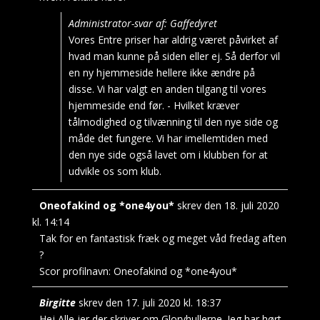
Administrator-svar af: Gaffedyret
Vores Entre priser har aldrig været påvirket af
hvad man kunne på siden eller ej. Så derfor vil
en ny hjemmeside hellere ikke ændre på
disse. Vi har valgt en anden tilgang til vores
hjemmeside end før. - Hvilket kræver
tålmodighed og tilvænning til den nye side og
måde det fungere. Vi har imellemtiden med
den nye side også lavet om i klubben for at
udvikle os som klub.
Oneofakind og *one4you*
skrev den
18. juli 2020
kl.
14:14
Tak for en fantastisk fræk og meget våd fredag aften
?
Scor profilnavn:
Oneofakind og *one4you*
Birgitte
skrev den
17. juli 2020
kl.
18:37
Hej Alle jer der skriver om Gloryhullerne. Jeg har hørt