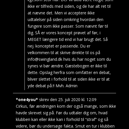
ikke er tilfreds med siden, og de har alt ret til
at nævne det. Men vi acceptere ikke
udtalelser på siden omkring hvordan den
fungere som ikke passer. Som nævnt før til
dig. SÅ er vores koncept prøvet af før, i
MEGET længere tid end vi har brugt det. Så
nej. konceptet er passende. Du er
velkommen til at skrive direkte til os på
info@swingland.dk hvis du har noget som du
synes vi bør ændre. Gæstebogen er ikke til
dette. Opslag herfra som omfatter en debat,
bliver slettet i forhold til at siden ikke er til at
yde debat på.!! Mvh. Admin
*one4you*
skrev den
25. juli 2020
kl.
12:09
Cirkus, før ændringen kom der også mange, som ikke
havde skrevet sig på. Før du udtaler dig om, hvad
klubben kan eller ikke kan i forhold til “straf” og så
videre, bør du undersøge fakta. Smut en tur i klubben