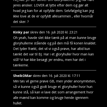
jeres ønsker. LOVER at lytte efter dem og gør alt
hvad jeg kan for at opfylde dem. Selvfølgelig kan jeg
ikke love at de er opfyldt allesammen , eller hvornår
det sker. ?
Kinky par
skrev den
16. juli 2020
kl.
23:21
Oh yeah, havde slet ikke tænk på at man kunne bruge
gloryhullerne stående og på den må få konen knaldet.
Det lyder frækt, det vil vi også prøve, har altid kun
tænkt det var til BJ. Har i et gloryhuller hvor man kan
stå? Vi har ikke besøgt jer endnu, men har det i
tænkerne.
SheikOMar
skrev den
16. juli 2020
kl.
17:11
Min tøs vil gerne prøve GB, men ynder anonymiteten,
så vi kunne også godt bruge et gloryhuller hvor hun
kunne stå, så kan vi lave det som arrangement hvor
alle mænd kan komme og bruge hende igennem
hullet.