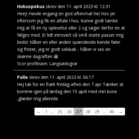
Hokuspokus
skrev den
11. april 2023
kl.
12:31
Heej! Havde engang en god aften/nat her hos jer
eftersom jeg fik en aftale i hus. Kunne godt tænke
mig at få en ny oplevelse eller 2 og søger derfor en at
følges med. Er lidt introvert så små starte passer mig
bedst Håber en eller anden spændende kvinde føler
sig fristet, jeg er godt selskab - håber vi ses en
skønne dag/aften 😁
Scor profilnavn:
Langsødograr
Palle
skrev den
11. april 2023
kl.
06:17
Hej tak for en fræk fredag aften den 7 apr Tænker at
komme igen på lørdag den 15 april med min kone
,glæder mig allerede
Navigation
←
1
...
25
26
27
28
29
...
40
→
i
gæstebogen