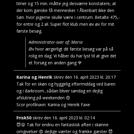
timer og 15 min. måtte jeg desværre konstatere, at
der kom ganske få mennesker. ! Åbenbart ikke den
Søn. hvor pigerne skulle være i centrum. Betalte 475,-
for entre og 2 øl. Super flot klub men øv øv for mit
første besøg.
Administrator-svar af: Maria
Øv hvor ærgerligt dit første besøg var på så
rolig en dag. Vi håber du har lyst til at give det
et forsøg en anden gang 🌹
Karina og Henrik
skrev den
16. april 2023
kl.
20:17
Tak for en skøn og hyggelig eftermiddag ved baren
og i darkroom...sådan bliver søndag en dejlig
afslutning på weekenden 😍
Scor profilnavn:
Karina og Henrik Faxe
Frisk50
skrev den
16. april 2023
kl.
02:14
😈😜 Tak for endnu en fantastisk aften i skønne
omgivelser 😍 dejlige værter og frække gæster 😈