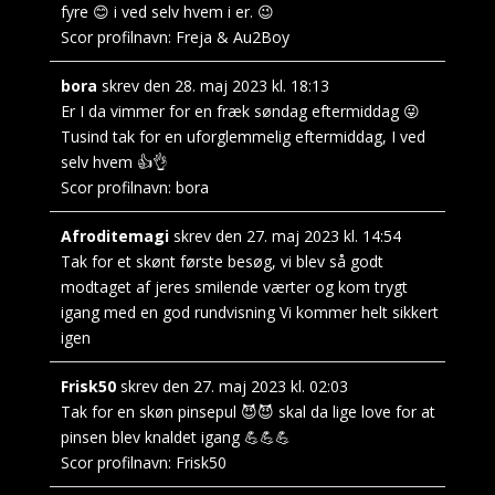
fyre 😊 i ved selv hvem i er. 😉
Scor profilnavn:
Freja & Au2Boy
bora
skrev den
28. maj 2023
kl.
18:13
Er I da vimmer for en fræk søndag eftermiddag 😜
Tusind tak for en uforglemmelig eftermiddag, I ved
selv hvem 👍👌
Scor profilnavn:
bora
Afroditemagi
skrev den
27. maj 2023
kl.
14:54
Tak for et skønt første besøg, vi blev så godt
modtaget af jeres smilende værter og kom trygt
igang med en god rundvisning Vi kommer helt sikkert
igen
Frisk50
skrev den
27. maj 2023
kl.
02:03
Tak for en skøn pinsepul 😈😈 skal da lige love for at
pinsen blev knaldet igang 💪💪💪
Scor profilnavn:
Frisk50