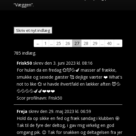
“Væggen”.
Navigation
←
1
...
25
26
27
28
29
...
40
→
i
785 indlæg.
gæstebogen
Frisk50
skrev den
3. juni 2023
kl.
08:16
For hulan da en fredag 💞😈💦🍆 masser af frække,
smukke og sexede gæster 🥰 dejlige værter ❤️ What's
not to like 💞 vi havde ihvertfald en lækker aften 😈💦
💦💦💦💦🍆🍆❤️❤️❤️
Scor profilnavn:
Frisk50
Freja
skrev den
29. maj 2023
kl.
06:59
Hold da op sikke en fed og fræk søndag i klubben 🤩
Tak til de fyre der deltog, i gav mig virkelig en god
omgang pik. 😉 Tak for snakken og deltagelsen fra jer