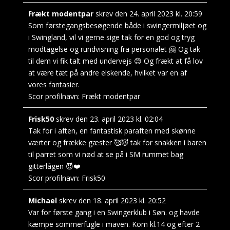
Frækt modentpar
skrev den
24. april 2023
kl.
20:59
Som førstegangsbesøgende både i swingermiljøet og
i Swingland, vil vi gerne sige tak for en god og tryg
modtagelse og rundvisning fra personalet 🤗 Og tak
til dem vi fik talt med undervejs 😊 Og frækt at få lov
at være tæt på andre elskende, hvilket var en af
vores fantasier.
Scor profilnavn:
Frækt modentpar
Frisk50
skrev den
23. april 2023
kl.
02:04
Tak for i aften, en fantastisk paraften med skønne
værter og frække gæster 🥰😈 tak for snakken i baren
til parret som vi nød at se på i SM rummet bag
gitterlågen 😈❤️
Scor profilnavn:
Frisk50
Michael
skrev den
18. april 2023
kl.
20:52
Var for første gang i en Swingerklub i Søn. og havde
kæmpe sommerfugle i maven. Kom kl.14 og efter 2