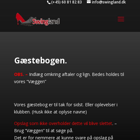
(+45) 60 81 82 83
info@swingland.dk
Gæstebogen.
OBS. –
Indlæg omkring aftaler og lign. Bedes holdes til
vores “Væggen”
Vores gæstebog er til tak for sidst. Eller oplevelser i
klubben. (Husk ikke at oplyse navne)
Opslag som ikke overholder dette vil blive slettet
. –
Brug “Væggen” til at søge på.
Det er for nemmere at kunne svare på opslag på