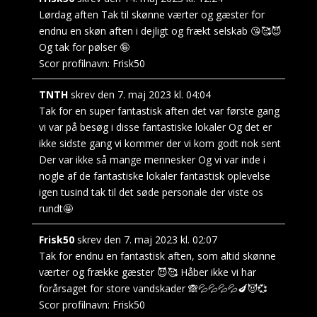
Lørdag aften Tak til skønne værter og gæster for
endnu en skøn aften i dejligt og frækt selskab 😘🥰😈
Og tak for pølser 🤪
Scor profilnavn:
Frisk50
TNTH
skrev den
7. maj 2023
kl.
04:04
Tak for en super fantastisk aften det var første gang
vi var på besøg i disse fantastiske lokaler Og det er
ikke sidste gang vi kommer der vi kom godt nok sent
Der var ikke så mange mennesker Og vi var inde i
nogle af de fantastiske lokaler fantastisk oplevelse
igen tusind tak til det søde personale der viste os
rundt🤩
Frisk50
skrev den
7. maj 2023
kl.
02:07
Tak for endnu en fantastisk aften, som altid skønne
værter og frække gæster 😈🥰 Håber ikke vi har
forårsaget for store vandskader 🙈💦💦💦💦🍆😈💞
Scor profilnavn:
Frisk50