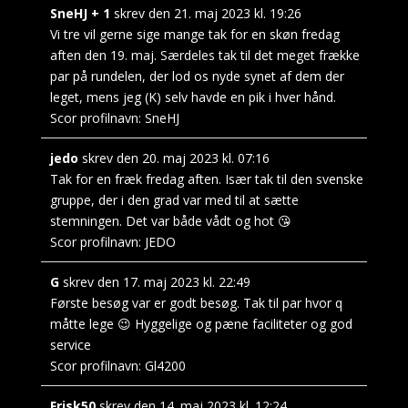
SneHJ + 1
skrev den
21. maj 2023
kl.
19:26
Vi tre vil gerne sige mange tak for en skøn fredag
aften den 19. maj. Særdeles tak til det meget frække
par på rundelen, der lod os nyde synet af dem der
leget, mens jeg (K) selv havde en pik i hver hånd.
Scor profilnavn:
SneHJ
jedo
skrev den
20. maj 2023
kl.
07:16
Tak for en fræk fredag aften. Især tak til den svenske
gruppe, der i den grad var med til at sætte
stemningen. Det var både vådt og hot 😘
Scor profilnavn:
JEDO
G
skrev den
17. maj 2023
kl.
22:49
Første besøg var er godt besøg. Tak til par hvor q
måtte lege 😉 Hyggelige og pæne faciliteter og god
service
Scor profilnavn:
Gl4200
Frisk50
skrev den
14. maj 2023
kl.
12:24