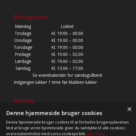
Åbningstider
Mandag
Lukket
Tirsdage
Kl. 19:00 – 00:00
Onsdage
Kl. 19.00 – 00.00
Torsdage
Kl. 19:00 – 00:00
Fredage
Kl. 19.00 – 02.00
Lørdage
Kl. 19.00 – 02.00
Søndag
Kl. 13.00 – 17.00
Se eventkalender for søndagsåbent
Indgangen lukker 1 time før klubben lukker
Adresse
×
BALDERSBÆKVEJ 22, 1. SAL,
Denne hjemmeside bruger cookies
2635 ISHØJ
Denne hjemmeside bruger cookies til at forbedre brugeroplevelsen.
CVR: 39454947
Ved at bruge vores hjemmeside giver du samtykke til alle cookies i
TELEFON: +45 60 81 82 83 (BESVARES KUN I
overensstemmelse med vores cookiepolitik.
Læs mere