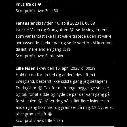
Knus fra os ❤️
Scor profilnavn:
Frisk50
Fantasier
skrev den
16. april 2023
kl.
00:58
Lækker Vixen og Stang aften 😋, søde singlemænd
som var fantastiske til at være tilstede uden at være
anmassende. Lækre par og søde værter... Vi kommer
da lidt mere end en gang 😜😋
Scor profilnavn:
Fanta-sier
Lille Fisen
skrev den
15. april 2023
kl.
00:39
Hold da op for en fed og anderledes aften i
Swingland, bestemt ikke sidste gang jeg deltager i
Fredagsbar. 😉 Tak for de mange hyggelige snakke,
og tak for at sidde og nyde de par der var i gang på
førstesalen. 🤩 Håber dog på at lidt flere kvinder en
anden gang kommer og gramser på mig. 😉 Nyder at
blive gramset på. 🤩
Scor profilnavn:
Lille Fisen