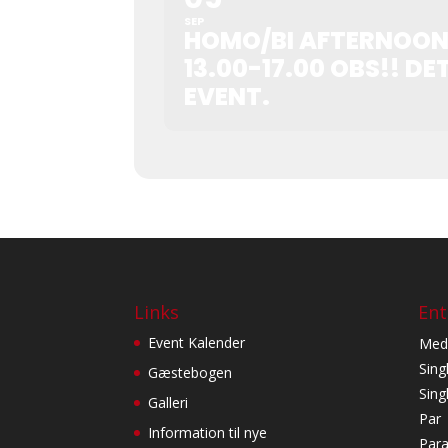
SEP
HOMO/BI AFTERNOON
13.00-17.00 OBS!! DE
EVENT.
Links
Ent
Event Kalender
Med
Sing
Gæstebogen
Sin
Galleri
Par
Information til nye
Para