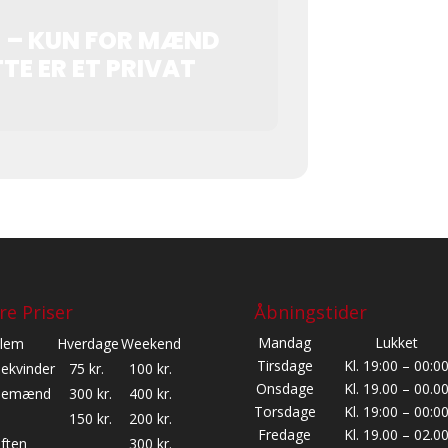
e
n
 – KUN FOR MÆND
t
a
TTE ER ET PRIVAT
r
e
r
re Priser
Åbningstider
Mandag
Lukket
lem
Hverdage
Weekend
Tirsdage
Kl. 19:00 – 00:0
lekvinder
75 kr.
100 kr.
Onsdage
Kl. 19.00 – 00.0
glemænd
300 kr.
400 kr.
Torsdage
Kl. 19:00 – 00:0
150 kr.
200 kr.
Fredage
Kl. 19.00 – 02.0
ften
300 kr.