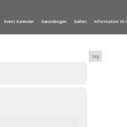
Event Kalender
Gæstebogen
Galleri
Information til 
er
S
e
n
e
s
t
e
k
o
m
m