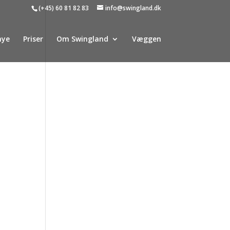
(+45) 60 81 82 83
info@swingland.dk
nye
Priser
Om Swingland
Væggen