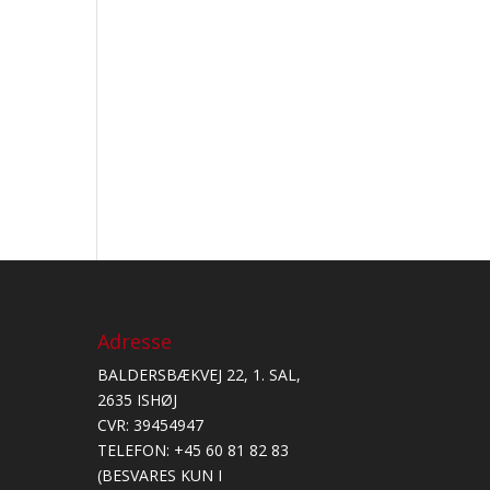
Adresse
BALDERSBÆKVEJ 22, 1. SAL,
0
2635 ISHØJ
0
CVR: 39454947
0
TELEFON: +45 60 81 82 83
0
(BESVARES KUN I